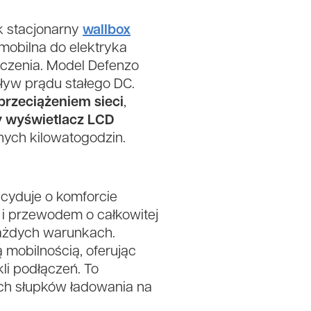
k stacjonarny
wallbox
mobilna do elektryka
czenia. Model Defenzo
ływ prądu stałego DC.
przeciążeniem sieci
,
y wyświetlacz LCD
nych kilowatogodzin.
ecyduje o komforcie
i przewodem o całkowitej
ażdych warunkach.
 mobilnością, oferując
li podłączeń. To
ch słupków ładowania na