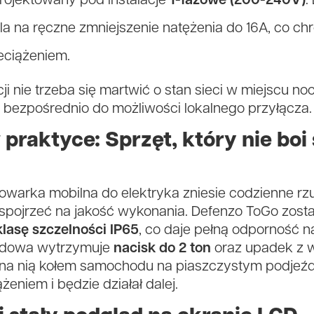
ojektowany pod instalacje
1-fazowe (200-240V)
.
la na ręczne zmniejszenie natężenia do 16A, co c
eciążeniem.
i nie trzeba się martwić o stan sieci w miejscu n
 bezpośrednio do możliwości lokalnego przyłącza.
raktyce: Sprzęt, który nie boi 
dowarka mobilna do elektryka zniesie codzienne rz
 spojrzeć na jakość wykonania. Defenzo ToGo zost
klasę szczelności IP65
, co daje pełną odporność na
budowa wytrzymuje
nacisk do 2 ton
oraz upadek z w
na nią kołem samochodu na piaszczystym podjeźd
żeniem i będzie działał dalej.