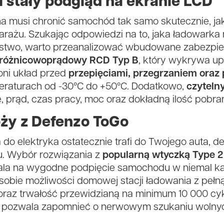
 stały podgląd na ekranie LCD
a musi chronić samochód tak samo skutecznie, ja
rażu. Szukając odpowiedzi na to, jaka ładowarka 
stwo, warto przeanalizować wbudowane zabezpie
 różnicowoprądowy RCD Typ B
, który wykrywa up
oni układ przed
przepięciami, przegrzaniem oraz 
peraturach od -30°C do +50°C. Dodatkowo,
czyteln
, prąd, czas pracy, moc oraz dokładną ilość pobra
ży z Defenzo ToGo
 do elektryka ostatecznie trafi do Twojego auta, d
. Wybór rozwiązania z
popularną wtyczką Type 2
la na wygodne podpięcie samochodu w niemal k
sobie możliwości domowej stacji ładowania z pełną
raz trwałość przewidzianą na minimum 10 000 cyk
y pozwala zapomnieć o nerwowym szukaniu wolny