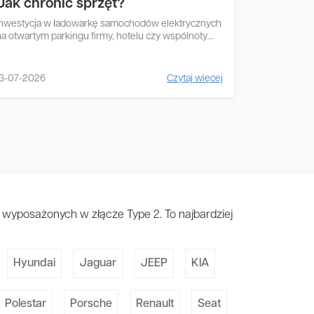
Jak chronić sprzęt?
Inwestycja w ładowarkę samochodów elektrycznych
na otwartym parkingu firmy, hotelu czy wspólnoty
mieszkaniowej wiąże...
13-07-2026
Czytaj więcej
wyposażonych w złącze Type 2. To najbardziej
Hyundai
Jaguar
JEEP
KIA
Polestar
Porsche
Renault
Seat