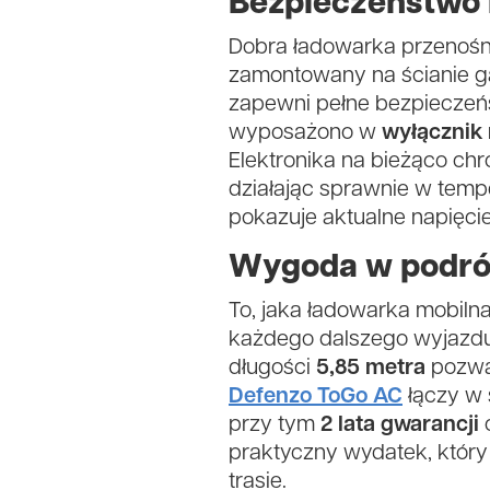
Bezpieczeństwo i
Dobra ładowarka przenośn
zamontowany na ścianie ga
zapewni pełne bezpieczeń
wyposażono w
wyłącznik
Elektronika na bieżąco chr
działając sprawnie w tem
pokazuje aktualne napięcie
Wygoda w podró
To, jaka ładowarka mobilna
każdego dalszego wyjazdu
długości
5,85 metra
pozwa
Defenzo ToGo AC
łączy w 
przy tym
2 lata gwarancji
o
praktyczny wydatek, któr
trasie.