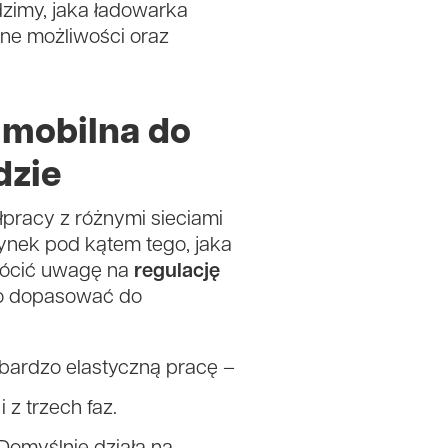
dzimy, jaka ładowarka
zne możliwości oraz
a mobilna do
dzie
pracy z różnymi sieciami
rynek pod kątem tego, jaka
wrócić uwagę na
regulację
wo dopasować do
 bardzo elastyczną pracę –
z trzech faz.