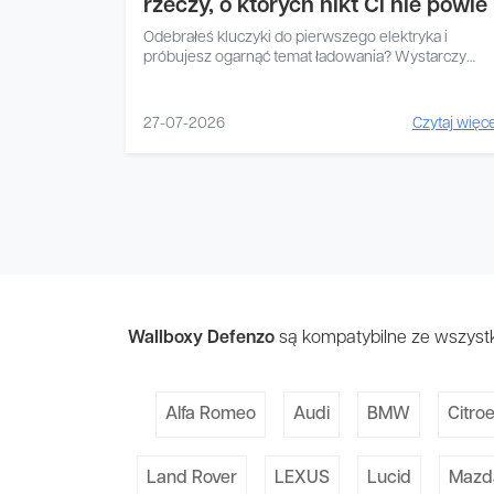
rzeczy, o których nikt Ci nie powie
Odebrałeś kluczyki do pierwszego elektryka i
próbujesz ogarnąć temat ładowania? Wystarczy
kwadrans w sieci, żeby...
27-07-2026
Czytaj więce
Wallboxy Defenzo
są kompatybilne ze wszystk
Alfa Romeo
Audi
BMW
Citro
Land Rover
LEXUS
Lucid
Mazd