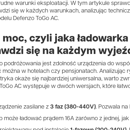
trudne warunki eksploatacji. W tym artykule spraw
wdzi się w każdych warunkach, analizując technic
delu Defenzo ToGo AC.
i moc, czyli jaka ładowark
awdzi się na każdym wyjeź
 podróżowania jest zdolność urządzenia do współ
ć można w hotelach czy pensjonatach. Analizując 
tryka okaże się najbardziej uniwersalna, warto z
 ToGo AC występuje w dwóch wersjach, które łat
ądzenie zasilane z
3 faz (380-440V)
. Pozwala na
b może ładować prądem 16A zarówno z jednej, jak i 