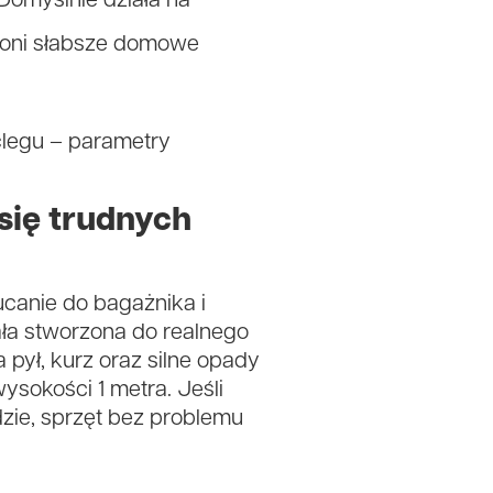
 Domyślnie działa na
hroni słabsze domowe
oclegu – parametry
się trudnych
ucanie do bagażnika i
ała stworzona do realnego
 pył, kurz oraz silne opady
ysokości 1 metra. Jeśli
zie, sprzęt bez problemu