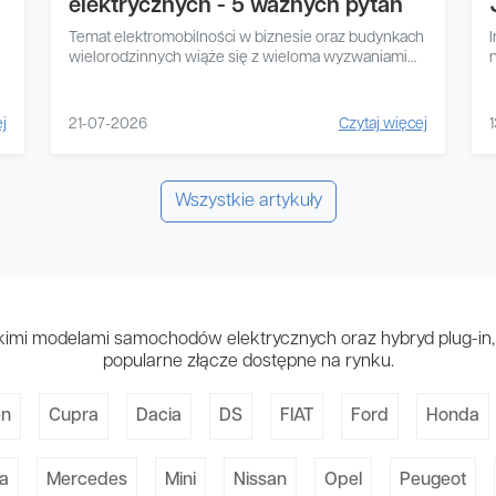
elektrycznych - 5 ważnych pytań
Temat elektromobilności w biznesie oraz budynkach
wielorodzinnych wiąże się z wieloma wyzwaniami
technicznymi....
j
21-07-2026
Czytaj więcej
Wszystkie artykuły
imi modelami samochodów elektrycznych oraz hybryd plug-in, 
popularne złącze dostępne na rynku.
en
Cupra
Dacia
DS
FIAT
Ford
Honda
a
Mercedes
Mini
Nissan
Opel
Peugeot