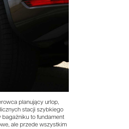
erowca planujący urlop,
icznych stacji szybkiego
 w bagażniku to fundament
owe, ale przede wszystkim