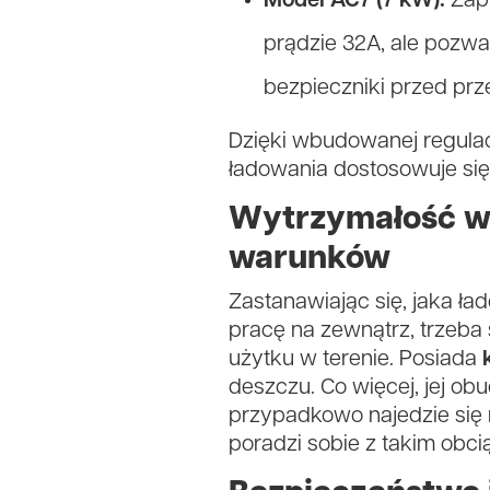
Model AC7 (7 kW):
Zapr
prądzie 32A, ale pozwa
bezpieczniki przed prz
Dzięki wbudowanej regulacj
ładowania dostosowuje się
Wytrzymałość w p
warunków
Zastanawiając się, jaka ła
pracę na zewnątrz, trzeba
użytku w terenie. Posiada
deszczu. Co więcej, jej o
przypadkowo najedzie się 
poradzi sobie z takim obcią