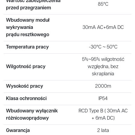
Wartość zabezpieczenia
85°C
przed przegrzaniem
Wbudowany moduł
wykrywania
30mA AC+6mA DC
prądu resztkowego
Temperatura pracy
-30°C ~ 50°C
5%~95% wilgotność
Wilgotność pracy
względna, bez
skraplania
Wysokość pracy
2000m
Klasa ochronności
IP54
Wbudowany wyłącznik
RCD Type B ( 30mA AC
różnicowoprądowy
+ 6mA DC)
Gwarancja
2 lata