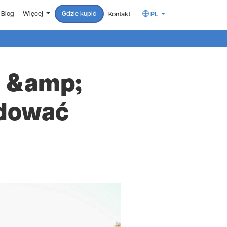
Gdzie kupić
Blog
Więcej
Kontakt
PL
g &amp;
adować