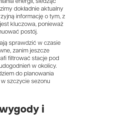
ania energii, siedząc
dzimy dokładnie aktualny
zyjną informację o tym, z
jest kluczowa, ponieważ
nuować postój.
ają sprawdzić w czasie
wne, zanim jeszcze
i filtrować stacje pod
udogodnień w okolicy.
ędziem do planowania
o w szczycie sezonu
 wygody i