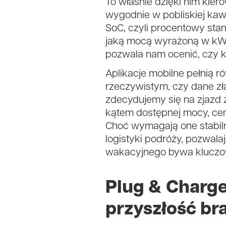
To właśnie dzięki nim kie
wygodnie w pobliskiej kaw
SoC, czyli procentowy stan
jaką mocą wyrażoną w kW p
pozwala nam ocenić, czy k
Aplikacje mobilne pełnią 
rzeczywistym, czy dane zł
zdecydujemy się na zjazd 
kątem dostępnej mocy, cen
Choć wymagają one stabiln
logistyki podróży, pozwala
wakacyjnego bywa kluczow
Plug & Charge
przyszłość br