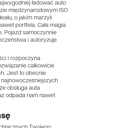
najwygodniej ładować auto
rdzie międzynarodowym ISO
eału, o jakim marzyli
 nawet portfela. Cała magia
e. Pojazd samoczynnie
eczeństwa i autoryzuje
ci i rozpoczyna
ozwiązanie całkowicie
h. Jest to obecnie
 najnowocześniejszych
 że obsługa auta
eważ odpada nam nawet
asę
technicznych Twojego