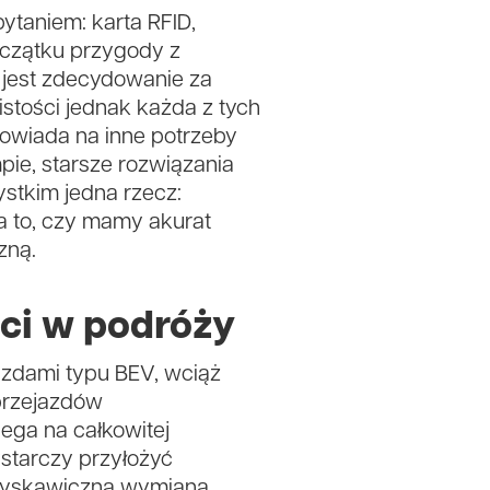
pytaniem: karta RFID,
oczątku przygody z
 jest zdecydowanie za
stości jednak każda z tych
owiada na inne potrzeby
ie, starsze rozwiązania
ystkim jedna rzecz:
 to, czy mamy akurat
zną.
ci w podróży
azdami typu BEV, wciąż
 przejazdów
ega na całkowitej
ystarczy przyłożyć
 błyskawiczna wymiana