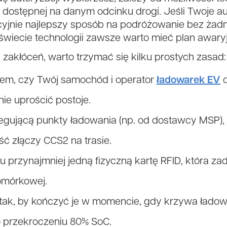
y dostępnej na danym odcinku drogi. Jeśli Twoje a
cyjnie najlepszy sposób na podróżowanie bez żadn
świecie technologii zawsze warto mieć plan awaryj
zakłóceń, warto trzymać się kilku prostych zasad:
em, czy Twój samochód i operator
ładowarek EV
o
ie uprościć postoje.
gregującą punkty ładowania (np. od dostawcy MSP),
ć złączy CCS2 na trasie.
przynajmniej jedną fizyczną kartę RFID, która zad
omórkowej.
 tak, by kończyć je w momencie, gdy krzywa łado
o przekroczeniu 80% SoC.