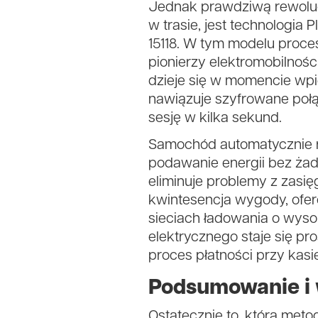
Jednak prawdziwą rewolucj
w trasie, jest technolog
15118. W tym modelu proces 
pionierzy elektromobilności
dzieje się w momencie wp
nawiązuje szyfrowane połąc
sesję w kilka sekund.
Samochód automatycznie ro
podawanie energii bez żadn
eliminuje problemy z zasię
kwintesencja wygody, ofe
sieciach ładowania o wysok
elektrycznego staje się p
proces płatności przy kasi
Podsumowanie i w
Ostatecznie to, którą met