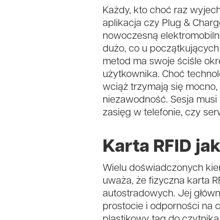
Każdy, kto choć raz wyjech
aplikacja czy Plug & Char
nowoczesną elektromobilno
dużo, co u początkujących
metod ma swoje ściśle okr
użytkownika. Choć technol
wciąż trzymają się mocno, 
niezawodność. Sesja musi
zasięg w telefonie, czy se
Karta RFID j
Wielu doświadczonych kier
uważa, że fizyczna karta 
autostradowych. Jej głów
prostocie i odporności na
plastikowy tag do czytnik