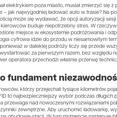
ał elektrykiem poza miasto, musiał zmierzyć się z 
ge – jak najwygodniej ładować auto w trasie? Na p
ścią może się wydawać, że opcji autoryzacji sesji
 kierowców buduje niepotrzebny stres. W rzeczywi
eślone miejsce w ekosystemie podróżowania i odp
ogia cyfrowa idzie do przodu w niesamowitym temp
ponieważ w dalekiej podróży liczy się przede wsz
 wystartować za pierwszym razem, bez względu na
rwer operatora przechodzi właśnie przerwę technic
ako fundament niezawodnoś
owców, którzy przejechali tysiące kilometrów poj
RFID to najbezpieczniejszy wybór podczas długich
na przewaga nad nowoczesnymi rozwiązaniami pol
 czynniki zewnętrzne. Aby uruchomić ładowarkę, w
a na obudowie stacji. W tym momencie następuje