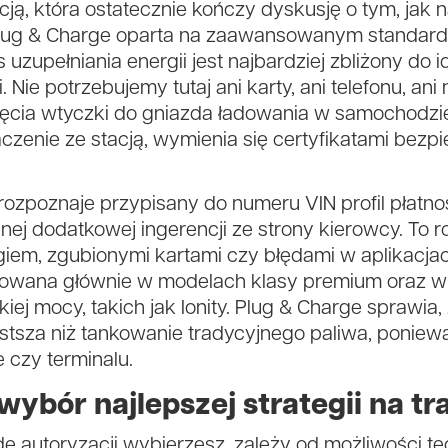
ą, która ostatecznie kończy dyskusję o tym, jak 
ia Plug & Charge oparta na zaawansowanym standa
uzupełniania energii jest najbardziej zbliżony do id
. Nie potrzebujemy tutaj ani karty, ani telefonu, ani
ięcia wtyczki do gniazda ładowania w samochodzi
zenie ze stacją, wymienia się certyfikatami bezpi
zpoznaje przypisany do numeru VIN profil płatnoś
ej dodatkowej ingerencji ze strony kierowcy. To r
giem, zgubionymi kartami czy błędami w aplikacjac
rowana głównie w modelach klasy premium oraz w
iej mocy, takich jak Ionity. Plug & Charge sprawia,
rostsza niż tankowanie tradycyjnego paliwa, poni
e czy terminalu.
ybór najlepszej strategii na tr
odę autoryzacji wybierzesz, zależy od możliwości 