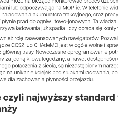
rowca może na bieżąco monitorować proces uzupełni
iarni lub odpoczywając na MOP-ie. W telefonie wi
 naładowania akumulatora trakcyjnego, oraz precy
łynie prąd do ogniw litowo-jonowych. Ta wiedza 
rzywa ładowania już spadła i czy opłaca się konty
również rolę zaawansowanych nawigatorów. Pozwal
ącze CCS2 lub CHAdeMO jest w ogóle wolne i spra
z głównej trasy. Nowoczesne oprogramowanie potraf
y za jedną kilowatogodzinę, a nawet dostępności 
ego połączenia z siecią, są niezastąpionym narz
jąc na unikanie kolejek pod słupkami ładowania, c
e dla zachowania płynności przejazdu.
 czyli najwyższy standard
anży