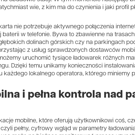
ychmiast wie, z kim ma do czynienia i jaki profil 
a karta nie potrzebuje aktywnego połączenia inte
 baterii w telefonie. Bywa to zbawienne na trasac
łębokich dolinach górskich czy na parkingach po
Korzystając z usług sprawdzonych dostawców mobil
ą możemy uruchomić tysiące ładowarek różnych m
. Dzięki temu unikamy konieczności instalowania d
u każdego lokalnego operatora, którego miniemy p
ilna i pełna kontrola nad 
kacje mobilne, które oferują użytkownikowi coś, c
, czyli pełny, cyfrowy wgląd w parametry ładowani