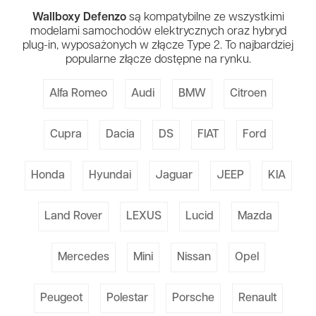
Wallboxy Defenzo
są kompatybilne ze wszystkimi
modelami samochodów elektrycznych oraz hybryd
plug-in, wyposażonych w złącze Type 2. To najbardziej
popularne złącze dostępne na rynku.
Alfa Romeo
Audi
BMW
Citroen
Cupra
Dacia
DS
FIAT
Ford
Honda
Hyundai
Jaguar
JEEP
KIA
Land Rover
LEXUS
Lucid
Mazda
Mercedes
Mini
Nissan
Opel
Peugeot
Polestar
Porsche
Renault